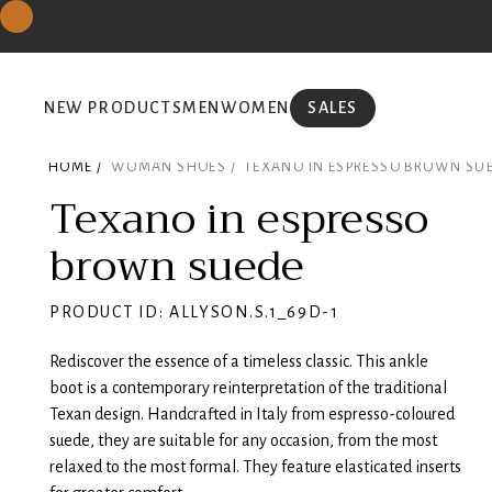
NEW PRODUCTS
MEN
WOMEN
SALES
HOME /
WOMAN SHOES /
TEXANO IN ESPRESSO BROWN SU
Texano in espresso
brown suede
PRODUCT ID: ALLYSON.S.1_69D-1
Rediscover the essence of a timeless classic. This ankle
boot is a contemporary reinterpretation of the traditional
Texan design. Handcrafted in Italy from espresso-coloured
suede, they are suitable for any occasion, from the most
relaxed to the most formal. They feature elasticated inserts