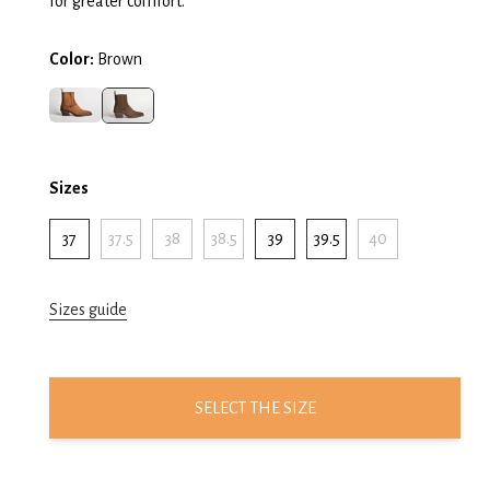
for greater comfort.
Color:
Brown
Sizes
37
37.5
38
38.5
39
39.5
40
Sizes guide
SELECT THE SIZE