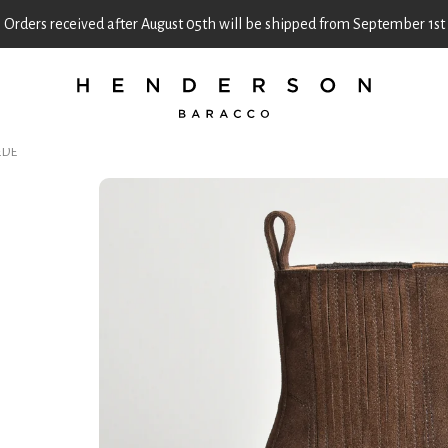
Orders received after August 05th will be shipped from September 1st
EDE