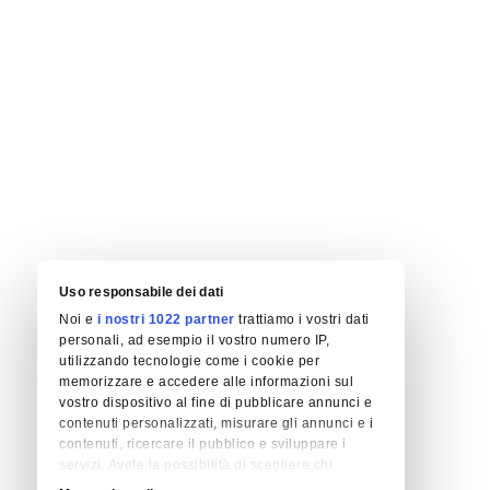
Uso responsabile dei dati
Noi e
i nostri 1022 partner
trattiamo i vostri dati
personali, ad esempio il vostro numero IP,
utilizzando tecnologie come i cookie per
memorizzare e accedere alle informazioni sul
vostro dispositivo al fine di pubblicare annunci e
contenuti personalizzati, misurare gli annunci e i
contenuti, ricercare il pubblico e sviluppare i
servizi. Avete la possibilità di scegliere chi
utilizza i vostri dati e per quali scopi. Le vostre