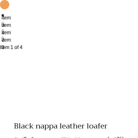
item
0
item
1
item
2
item
Item 1 of 4
3
Black nappa leather loafer