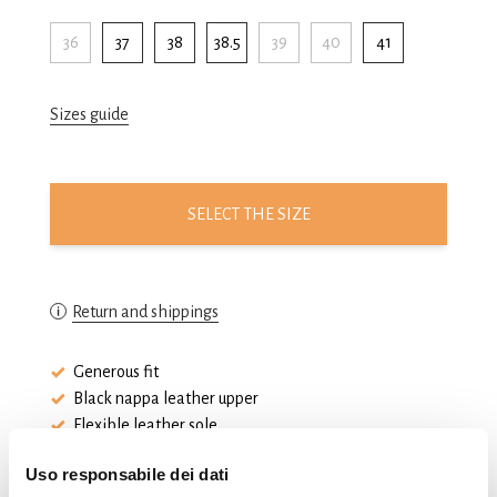
36
37
38
38.5
39
40
41
Sizes guide
SELECT THE SIZE
Return and shippings
Generous fit
Black nappa leather upper
Flexible leather sole
Uso responsabile dei dati