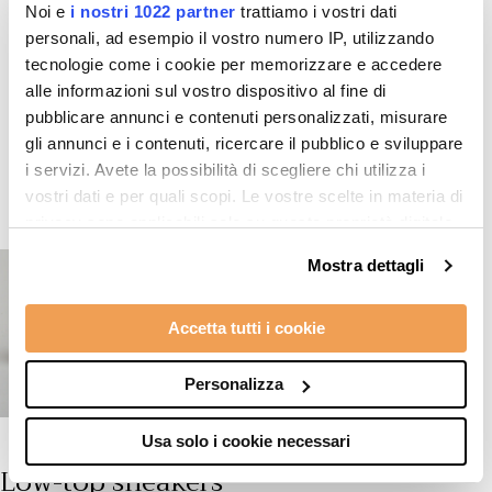
Noi e
i nostri 1022 partner
trattiamo i vostri dati
personali, ad esempio il vostro numero IP, utilizzando
tecnologie come i cookie per memorizzare e accedere
alle informazioni sul vostro dispositivo al fine di
Top products
pubblicare annunci e contenuti personalizzati, misurare
gli annunci e i contenuti, ricercare il pubblico e sviluppare
i servizi. Avete la possibilità di scegliere chi utilizza i
vostri dati e per quali scopi. Le vostre scelte in materia di
privacy sono applicabili solo su questa proprietà digitale
in cui avete effettuato le vostre scelte. È possibile
Mostra dettagli
modificare o revocare il proprio consenso in qualsiasi
momento dalla Dichiarazione sui cookie o facendo clic
Accetta tutti i cookie
sull'icona di attivazione della privacy.
Con il tuo consenso, vorremmo anche:
Personalizza
raccogliere informazioni sulla tua posizione
geografica, con un'approssimazione di qualche
Usa solo i cookie necessari
metro,
Low-top sneakers
Identificare il tuo dispositivo, scansionandolo