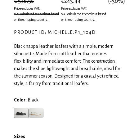
€ 348.36
€243.44
(-30%)
Price excludes VAT.
Price excludes VAT.
VAT calculated at checkout based
VAT calculated at checkout based
on the shipping country.
on the shipping country.
PRODUCT ID: MICHELLE.P.1_104D
Black nappa leather loafers with a simple, modern
silhouette. Made from soft leather that ensures
flexibility and immediate comfort. The construction
makes the shoe lightweight and breathable, ideal for
the summer season. Designed for a casual yet refined
style, a far cry from traditional loafers.
Color:
Black
Sizes