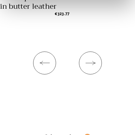
in butter leather
attivamente alla ricerca di caratteristiche specifiche
€ 323.77
(impronte digitali).
Approfondisci come vengono elaborati i tuoi dati personali
e imposta le tue preferenze nella
sezione dettagli
. Puoi
modificare o ritirare il tuo consenso in qualsiasi momento
dalla Dichiarazione sui cookie.
Utilizziamo i cookie per personalizzare contenuti ed
annunci, per fornire funzionalità dei social media e per
analizzare il nostro traffico. Condividiamo inoltre
informazioni sul modo in cui utilizza il nostro sito con i
nostri partner che si occupano di analisi dei dati web,
pubblicità e social media, i quali potrebbero combinarle
con altre informazioni che ha fornito loro o che hanno
raccolto dal suo utilizzo dei loro servizi. Acconsenta ai
nostri cookie se continua ad utilizzare il nostro sito web.