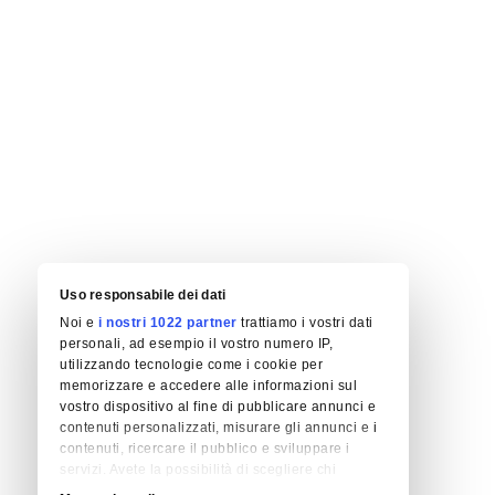
Uso responsabile dei dati
Noi e
i nostri 1022 partner
trattiamo i vostri dati
personali, ad esempio il vostro numero IP,
utilizzando tecnologie come i cookie per
memorizzare e accedere alle informazioni sul
vostro dispositivo al fine di pubblicare annunci e
contenuti personalizzati, misurare gli annunci e i
contenuti, ricercare il pubblico e sviluppare i
servizi. Avete la possibilità di scegliere chi
utilizza i vostri dati e per quali scopi. Le vostre