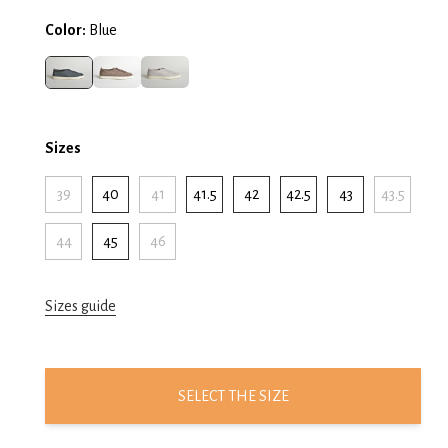
Color:
Blue
Sizes
39
40
41
41.5
42
42.5
43
43.5
44
45
46
Sizes guide
SELECT THE SIZE