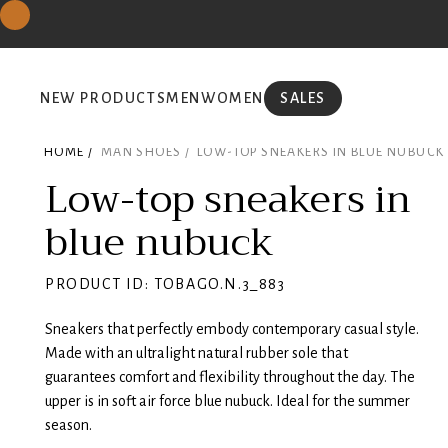
NEW PRODUCTS
MEN
WOMEN
SALES
HOME /
MAN SHOES /
LOW-TOP SNEAKERS IN BLUE NUBUCK
Low-top sneakers in
blue nubuck
PRODUCT ID: TOBAGO.N.3_883
Sneakers that perfectly embody contemporary casual style.
Made with an ultralight natural rubber sole that
guarantees comfort and flexibility throughout the day. The
upper is in soft air force blue nubuck. Ideal for the summer
season.