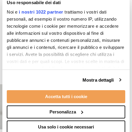
Uso responsabile dei dati
Noi e
i nostri 1022 partner
trattiamo i vostri dati
personali, ad esempio il vostro numero IP, utilizzando
tecnologie come i cookie per memorizzare e accedere
alle informazioni sul vostro dispositivo al fine di
pubblicare annunci e contenuti personalizzati, misurare
Top products
gli annunci e i contenuti, ricercare il pubblico e sviluppare
i servizi. Avete la possibilità di scegliere chi utilizza i
vostri dati e per quali scopi. Le vostre scelte in materia di
privacy sono applicabili solo su questa proprietà digitale
in cui avete effettuato le vostre scelte. È possibile
Mostra dettagli
modificare o revocare il proprio consenso in qualsiasi
momento dalla Dichiarazione sui cookie o facendo clic
Accetta tutti i cookie
sull'icona di attivazione della privacy.
Con il tuo consenso, vorremmo anche:
Personalizza
raccogliere informazioni sulla tua posizione
geografica, con un'approssimazione di qualche
Usa solo i cookie necessari