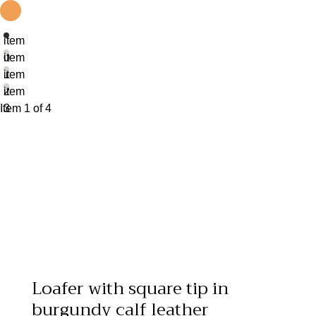
item
0
item
1
item
2
item
Item 1 of 4
3
Loafer with square tip in
burgundy calf leather