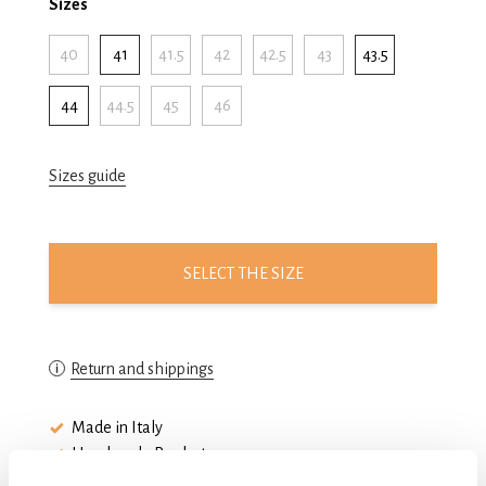
Sizes
40
41
41.5
42
42.5
43
43.5
44
44.5
45
46
Sizes guide
SELECT THE SIZE
Return and shippings
Made in Italy
Handmade Product
Blake stitching