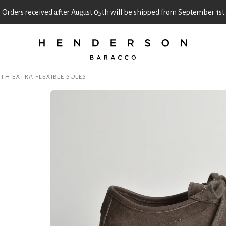
Orders received after August 05th will be shipped from September 1st
H EXTRA FLEXIBLE SOLES