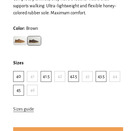
supports walking. Ultra-lightweight and flexible honey-
colored rubber sole. Maximum comfort.
Color:
Brown
Sizes
40
41
41.5
42
42.5
43
43.5
44
45
46
Sizes guide