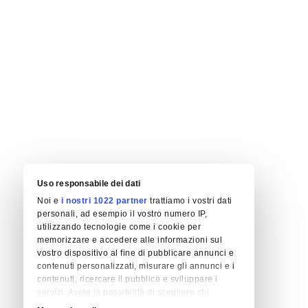
Uso responsabile dei dati
Noi e
i nostri 1022 partner
trattiamo i vostri dati
personali, ad esempio il vostro numero IP,
utilizzando tecnologie come i cookie per
memorizzare e accedere alle informazioni sul
vostro dispositivo al fine di pubblicare annunci e
contenuti personalizzati, misurare gli annunci e i
contenuti, ricercare il pubblico e sviluppare i
servizi. Avete la possibilità di scegliere chi
utilizza i vostri dati e per quali scopi. Le vostre