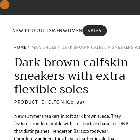
NEW PRODUCTS
MEN
WOMEN
SALES
HOME /
MAN SHOES /
DARK BROWN CALFSKIN SNEAKERS WIT
Dark brown calfskin
sneakers with extra
flexible soles
PRODUCT ID: ELTON.K.0_883
New summer sneakers in soft dark brown suede. They
feature a modern profile with a distinctive character. DNA
that distinguishes Henderson Baracco footwear.
Completely unlined, they have a leather insole that