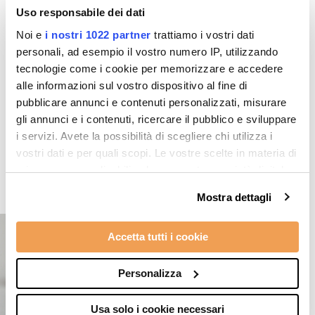
Leather sole with anti-slip sole
Uso responsabile dei dati
Noi e
i nostri 1022 partner
trattiamo i vostri dati
personali, ad esempio il vostro numero IP, utilizzando
tecnologie come i cookie per memorizzare e accedere
alle informazioni sul vostro dispositivo al fine di
pubblicare annunci e contenuti personalizzati, misurare
gli annunci e i contenuti, ricercare il pubblico e sviluppare
Top products
i servizi. Avete la possibilità di scegliere chi utilizza i
vostri dati e per quali scopi. Le vostre scelte in materia di
privacy sono applicabili solo su questa proprietà digitale
in cui avete effettuato le vostre scelte. È possibile
Mostra dettagli
modificare o revocare il proprio consenso in qualsiasi
momento dalla Dichiarazione sui cookie o facendo clic
Accetta tutti i cookie
sull'icona di attivazione della privacy.
Con il tuo consenso, vorremmo anche:
Personalizza
raccogliere informazioni sulla tua posizione
geografica, con un'approssimazione di qualche
Usa solo i cookie necessari