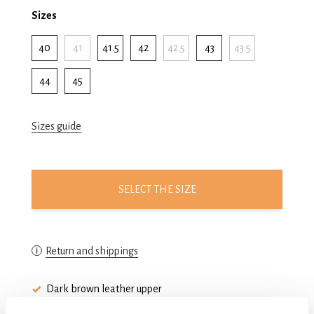
Sizes
40
41
41.5
42
42.5
43
43.5
44
45
Sizes guide
SELECT THE SIZE
Return and shippings
Dark brown leather upper
Tomaia in pelle t. moro