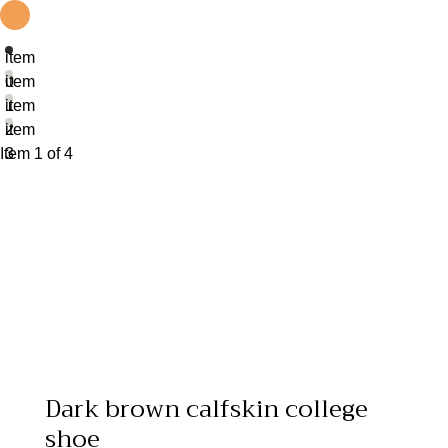
item
0
item
1
item
2
item
Item 1 of 4
3
Dark brown calfskin college
shoe