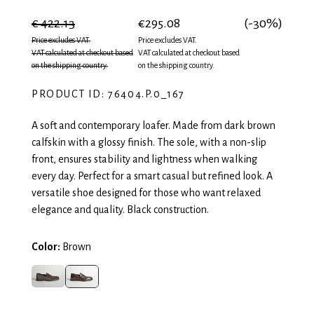
€ 422.13
€295.08
(-30%)
Price excludes VAT.
Price excludes VAT.
VAT calculated at checkout based
VAT calculated at checkout based
on the shipping country.
on the shipping country.
PRODUCT ID: 76404.P.0_167
A soft and contemporary loafer. Made from dark brown
calfskin with a glossy finish. The sole, with a non-slip
front, ensures stability and lightness when walking
every day. Perfect for a smart casual but refined look. A
versatile shoe designed for those who want relaxed
elegance and quality. Black construction.
Color:
Brown