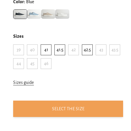
Color:
Blue
Sizes
39
40
41
41.5
42
42.5
43
43.5
44
45
46
Sizes guide
SELECT THE SIZE