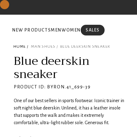
NEW PRODUCTS
MEN
WOMEN
SALES
HOME /
MAN SHOES /
BLUE DEERSKIN SNEAKER
Blue deerskin
sneaker
PRODUCT ID: BYRON.41_699-39
One of our best sellers in sports footwear. Iconic trainer in
soft night blue deerskin. Unlined, it has a leather insole
that supports the walk and makes it extremely
comfortable, ultra-light rubber sole. Generous fit.