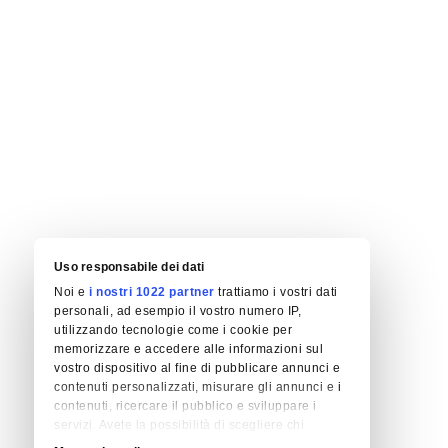
Uso responsabile dei dati
Noi e
i nostri 1022 partner
trattiamo i vostri dati
personali, ad esempio il vostro numero IP,
utilizzando tecnologie come i cookie per
memorizzare e accedere alle informazioni sul
vostro dispositivo al fine di pubblicare annunci e
contenuti personalizzati, misurare gli annunci e i
contenuti, ricercare il pubblico e sviluppare i
servizi. Avete la possibilità di scegliere chi
utilizza i vostri dati e per quali scopi. Le vostre