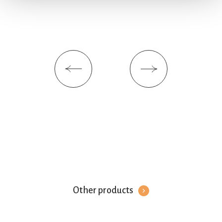
(impronte digitali).
Approfondisci come vengono elaborati i tuoi dati personali
e imposta le tue preferenze nella
sezione dettagli
. Puoi
modificare o ritirare il tuo consenso in qualsiasi momento
dalla Dichiarazione sui cookie.
Utilizziamo i cookie per personalizzare contenuti ed
annunci, per fornire funzionalità dei social media e per
analizzare il nostro traffico. Condividiamo inoltre
informazioni sul modo in cui utilizza il nostro sito con i
nostri partner che si occupano di analisi dei dati web,
pubblicità e social media, i quali potrebbero combinarle
con altre informazioni che ha fornito loro o che hanno
raccolto dal suo utilizzo dei loro servizi. Acconsenta ai
nostri cookie se continua ad utilizzare il nostro sito web.
Other products