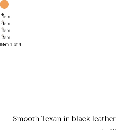
item
0
item
1
item
2
item
Item 1 of 4
3
Smooth Texan in black leather