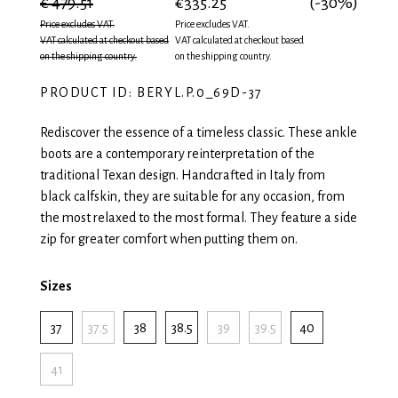
€ 479.51
€335.25
(-30%)
Price excludes VAT.
Price excludes VAT.
VAT calculated at checkout based
VAT calculated at checkout based
on the shipping country.
on the shipping country.
PRODUCT ID: BERYL.P.0_69D-37
Rediscover the essence of a timeless classic. These ankle
boots are a contemporary reinterpretation of the
traditional Texan design. Handcrafted in Italy from
black calfskin, they are suitable for any occasion, from
the most relaxed to the most formal. They feature a side
zip for greater comfort when putting them on.
Sizes
37
37.5
38
38.5
39
39.5
40
41