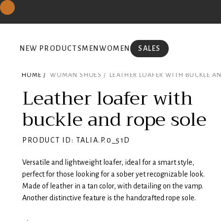
NEW PRODUCTS
MEN
WOMEN
SALES
HOME /
WOMAN SHOES /
LEATHER LOAFER WITH BUCKLE AN
Leather loafer with
buckle and rope sole
PRODUCT ID: TALIA.P.0_51D
Versatile and lightweight loafer, ideal for a smart style,
perfect for those looking for a sober yet recognizable look.
Made of leather in a tan color, with detailing on the vamp.
Another distinctive feature is the handcrafted rope sole.