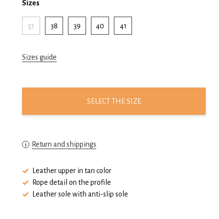
Sizes
37
38
39
40
41
Sizes guide
SELECT THE SIZE
Return and shippings
Leather upper in tan color
Rope detail on the profile
Leather sole with anti-slip sole