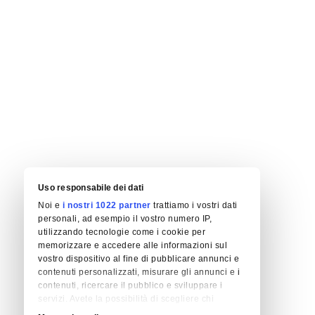
Uso responsabile dei dati
Noi e
i nostri 1022 partner
trattiamo i vostri dati
personali, ad esempio il vostro numero IP,
utilizzando tecnologie come i cookie per
memorizzare e accedere alle informazioni sul
vostro dispositivo al fine di pubblicare annunci e
contenuti personalizzati, misurare gli annunci e i
contenuti, ricercare il pubblico e sviluppare i
servizi. Avete la possibilità di scegliere chi
utilizza i vostri dati e per quali scopi. Le vostre