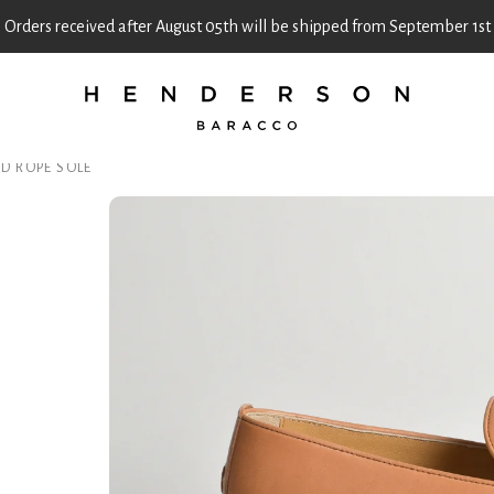
Orders received after August 05th will be shipped from September 1st
D ROPE SOLE