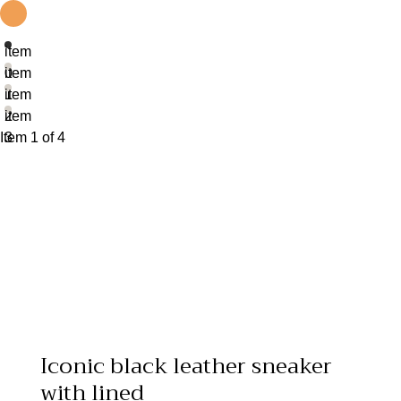
item
0
item
1
item
2
item
Item 1 of 4
3
Iconic black leather sneaker
with lined