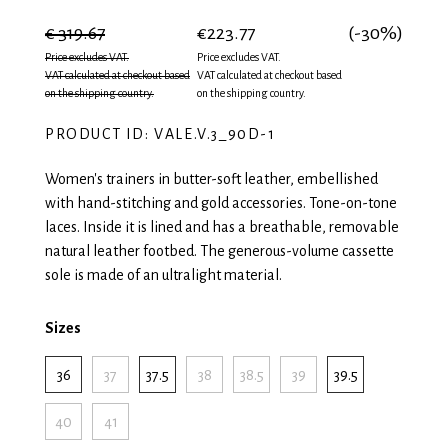
€ 319.67
€223.77
(-30%)
Price excludes VAT.
Price excludes VAT.
VAT calculated at checkout based
VAT calculated at checkout based
on the shipping country.
on the shipping country.
PRODUCT ID: VALE.V.3_90D-1
Women's trainers in butter-soft leather, embellished
with hand-stitching and gold accessories. Tone-on-tone
laces. Inside it is lined and has a breathable, removable
natural leather footbed. The generous-volume cassette
sole is made of an ultralight material.
Sizes
36
37
37.5
38
38.5
39
39.5
40
41