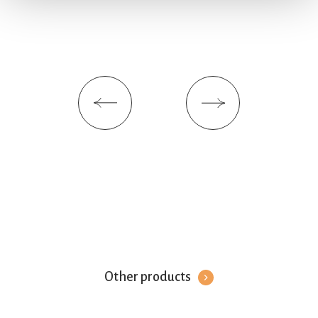
(impronte digitali).
Approfondisci come vengono elaborati i tuoi dati personali
e imposta le tue preferenze nella
sezione dettagli
. Puoi
modificare o ritirare il tuo consenso in qualsiasi momento
dalla Dichiarazione sui cookie.
Utilizziamo i cookie per personalizzare contenuti ed
annunci, per fornire funzionalità dei social media e per
analizzare il nostro traffico. Condividiamo inoltre
informazioni sul modo in cui utilizza il nostro sito con i
nostri partner che si occupano di analisi dei dati web,
pubblicità e social media, i quali potrebbero combinarle
con altre informazioni che ha fornito loro o che hanno
raccolto dal suo utilizzo dei loro servizi. Acconsenta ai
nostri cookie se continua ad utilizzare il nostro sito web.
Other products