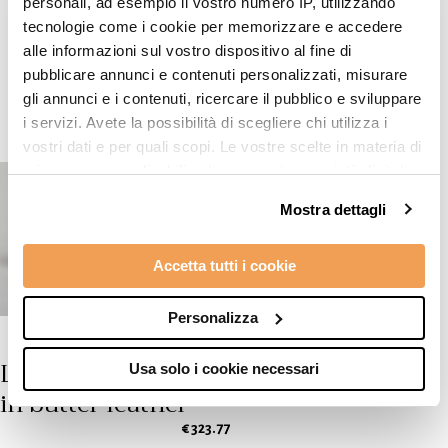
personali, ad esempio il vostro numero IP, utilizzando
tecnologie come i cookie per memorizzare e accedere
Top products
alle informazioni sul vostro dispositivo al fine di
pubblicare annunci e contenuti personalizzati, misurare
gli annunci e i contenuti, ricercare il pubblico e sviluppare
i servizi. Avete la possibilità di scegliere chi utilizza i
vostri dati e per quali scopi. Le vostre scelte in materia di
privacy sono applicabili solo su questa proprietà digitale
in cui avete effettuato le vostre scelte. È possibile
Mostra dettagli
modificare o revocare il proprio consenso in qualsiasi
momento dalla Dichiarazione sui cookie o facendo clic
Accetta tutti i cookie
sull'icona di attivazione della privacy.
Con il tuo consenso, vorremmo anche:
Personalizza
raccogliere informazioni sulla tua posizione
Low-top sneakers
geografica, con un'approssimazione di qualche
Usa solo i cookie necessari
metro,
in butter leather
Identificare il tuo dispositivo, scansionandolo
€ 323.77
attivamente alla ricerca di caratteristiche specifiche