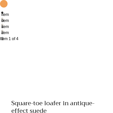
item
0
item
1
item
2
item
Item 1 of 4
3
Square-toe loafer in antique-
effect suede