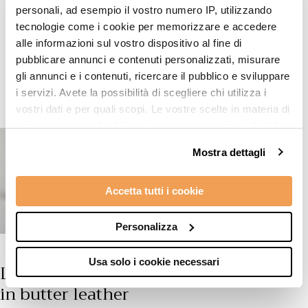
personali, ad esempio il vostro numero IP, utilizzando
tecnologie come i cookie per memorizzare e accedere
Top products
alle informazioni sul vostro dispositivo al fine di
pubblicare annunci e contenuti personalizzati, misurare
gli annunci e i contenuti, ricercare il pubblico e sviluppare
i servizi. Avete la possibilità di scegliere chi utilizza i
vostri dati e per quali scopi. Le vostre scelte in materia di
privacy sono applicabili solo su questa proprietà digitale
in cui avete effettuato le vostre scelte. È possibile
Mostra dettagli
modificare o revocare il proprio consenso in qualsiasi
momento dalla Dichiarazione sui cookie o facendo clic
Accetta tutti i cookie
sull'icona di attivazione della privacy.
Con il tuo consenso, vorremmo anche:
Personalizza
raccogliere informazioni sulla tua posizione
geografica, con un'approssimazione di qualche
Usa solo i cookie necessari
Low-top sneakers
metro,
in butter leather
Identificare il tuo dispositivo, scansionandolo