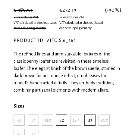
€ 389.34
€272.13
(-30%)
Price excludes VAT.
Price excludes VAT.
VAT calculated at checkout based
VAT calculated at checkout based
on the shipping country.
on the shipping country.
PRODUCT ID: VITO.S.6_161
The refined lines and unmistakable features of the
classic penny loafer are revisited in these timeless
loafer. The elegant finish of the brown suede, stained in
dark brown for an antique effect, emphasises the
model's handcrafted details. They embody tradition,
combining artisanal elements with modern allure.
Sizes
40
41
41.5
42
42.5
43
43.5
44
45