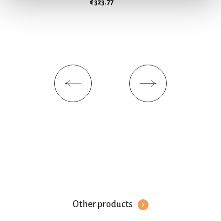
attivamente alla ricerca di caratteristiche specifiche
€ 323.77
(impronte digitali).
Approfondisci come vengono elaborati i tuoi dati personali
e imposta le tue preferenze nella
sezione dettagli
. Puoi
modificare o ritirare il tuo consenso in qualsiasi momento
dalla Dichiarazione sui cookie.
Utilizziamo i cookie per personalizzare contenuti ed
annunci, per fornire funzionalità dei social media e per
analizzare il nostro traffico. Condividiamo inoltre
informazioni sul modo in cui utilizza il nostro sito con i
nostri partner che si occupano di analisi dei dati web,
pubblicità e social media, i quali potrebbero combinarle
con altre informazioni che ha fornito loro o che hanno
raccolto dal suo utilizzo dei loro servizi. Acconsenta ai
nostri cookie se continua ad utilizzare il nostro sito web.
Other products