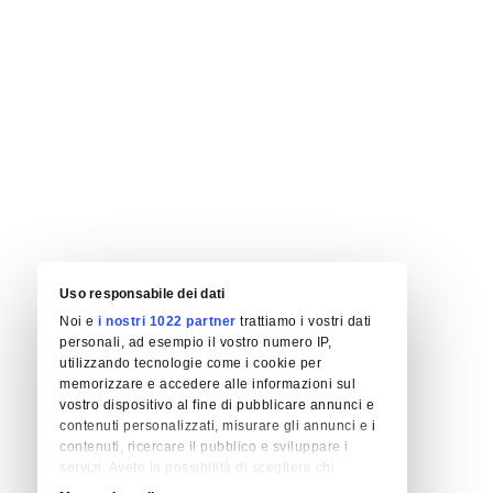
Uso responsabile dei dati
Noi e
i nostri 1022 partner
trattiamo i vostri dati
personali, ad esempio il vostro numero IP,
utilizzando tecnologie come i cookie per
memorizzare e accedere alle informazioni sul
vostro dispositivo al fine di pubblicare annunci e
contenuti personalizzati, misurare gli annunci e i
contenuti, ricercare il pubblico e sviluppare i
servizi. Avete la possibilità di scegliere chi
utilizza i vostri dati e per quali scopi. Le vostre