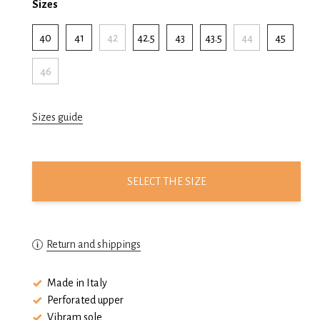
Sizes
40
41
42
42.5
43
43.5
44
45
46
Sizes guide
SELECT THE SIZE
Return and shippings
Made in Italy
Perforated upper
Vibram sole