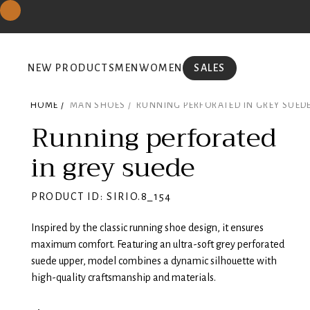
NEW PRODUCTS
MEN
WOMEN
SALES
HOME /
MAN SHOES /
RUNNING PERFORATED IN GREY SUED
Running perforated
in grey suede
PRODUCT ID: SIRIO.8_154
Inspired by the classic running shoe design, it ensures
maximum comfort. Featuring an ultra-soft grey perforated
suede upper, model combines a dynamic silhouette with
high-quality craftsmanship and materials.