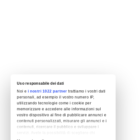
Uso responsabile dei dati
Noi e
i nostri 1022 partner
trattiamo i vostri dati
personali, ad esempio il vostro numero IP,
utilizzando tecnologie come i cookie per
memorizzare e accedere alle informazioni sul
vostro dispositivo al fine di pubblicare annunci e
contenuti personalizzati, misurare gli annunci e i
contenuti, ricercare il pubblico e sviluppare i
servizi. Avete la possibilità di scegliere chi
utilizza i vostri dati e per quali scopi. Le vostre