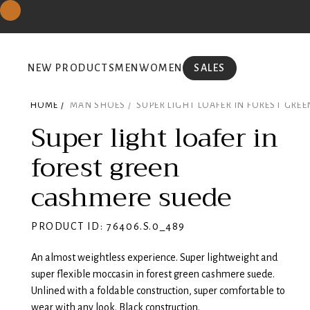
NEW PRODUCTS
MEN
WOMEN
SALES
HOME /
MAN SHOES /
SUPER LIGHT LOAFER IN FOREST GRE
Super light loafer in
forest green
cashmere suede
PRODUCT ID: 76406.S.0_489
An almost weightless experience. Super lightweight and
super flexible moccasin in forest green cashmere suede.
Unlined with a foldable construction, super comfortable to
wear with any look. Black construction.