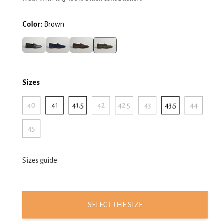
Color:
Brown
Sizes
40
41
41.5
42
42.5
43
43.5
44
45
Sizes guide
SELECT THE SIZE