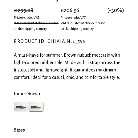
€ 295.08
€206.56
(-30%)
Price excludes VAT.
Price excludes VAT.
VAT calculated at checkout based
VAT calculated at checkout based
on the shipping country.
on the shipping country.
PRODUCT ID: CHIAIA.N.2_598
A must-have for summer. Brown nubuck moccasin with
light-colored rubber sole. Made with a strap across the
instep, soft and lightweight, it guarantees maximum
comfort. Ideal for a casual, chic, and comfortable style.
Color:
Brown
Sizes