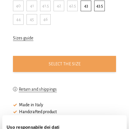
40
41
41.5
42
42.5
43
43.5
44
45
46
Sizes guide
SELECT THE SIZE
Return and shippings
Made in Italy
Handcrafted product
Extra-light rubber sole
Uso responsabile dei dati