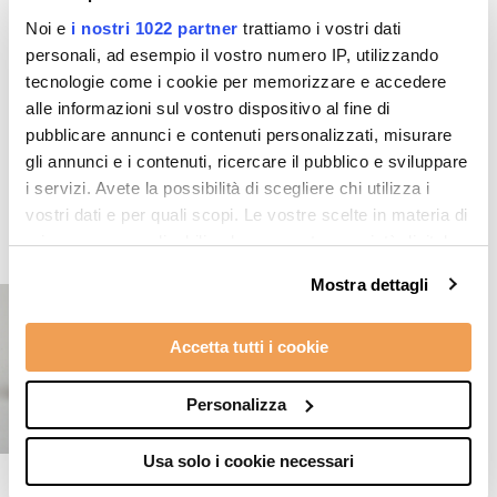
Noi e
i nostri 1022 partner
trattiamo i vostri dati
personali, ad esempio il vostro numero IP, utilizzando
tecnologie come i cookie per memorizzare e accedere
alle informazioni sul vostro dispositivo al fine di
pubblicare annunci e contenuti personalizzati, misurare
Top products
gli annunci e i contenuti, ricercare il pubblico e sviluppare
i servizi. Avete la possibilità di scegliere chi utilizza i
vostri dati e per quali scopi. Le vostre scelte in materia di
privacy sono applicabili solo su questa proprietà digitale
in cui avete effettuato le vostre scelte. È possibile
Mostra dettagli
modificare o revocare il proprio consenso in qualsiasi
momento dalla Dichiarazione sui cookie o facendo clic
Accetta tutti i cookie
sull'icona di attivazione della privacy.
Con il tuo consenso, vorremmo anche:
Personalizza
raccogliere informazioni sulla tua posizione
geografica, con un'approssimazione di qualche
Usa solo i cookie necessari
metro,