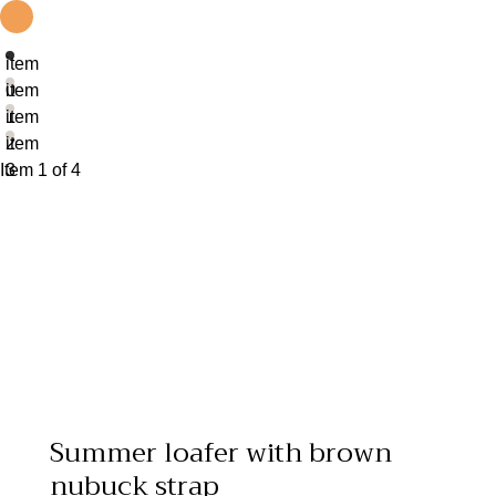
item
0
item
1
item
2
item
Item 1 of 4
3
Summer loafer with brown
nubuck strap