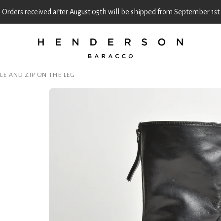
Orders received after August 05th will be shipped from September 1st
E AND ZIP ON THE LEG