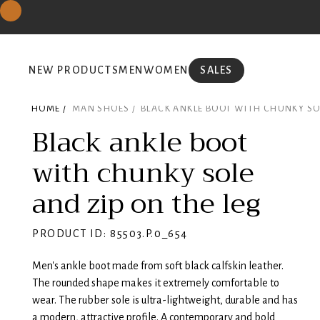
NEW PRODUCTS
MEN
WOMEN
SALES
HOME /
MAN SHOES /
BLACK ANKLE BOOT WITH CHUNKY SOL
Black ankle boot
with chunky sole
and zip on the leg
PRODUCT ID: 85503.P.0_654
Men's ankle boot made from soft black calfskin leather.
The rounded shape makes it extremely comfortable to
wear. The rubber sole is ultra-lightweight, durable and has
a modern, attractive profile. A contemporary and bold