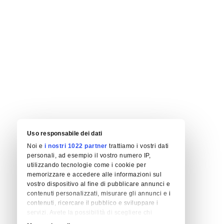
Uso responsabile dei dati
Noi e
i nostri 1022 partner
trattiamo i vostri dati
personali, ad esempio il vostro numero IP,
utilizzando tecnologie come i cookie per
memorizzare e accedere alle informazioni sul
vostro dispositivo al fine di pubblicare annunci e
contenuti personalizzati, misurare gli annunci e i
contenuti, ricercare il pubblico e sviluppare i
servizi. Avete la possibilità di scegliere chi
utilizza i vostri dati e per quali scopi. Le vostre