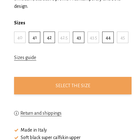
design.
Sizes
40
41
42
42.5
43
43.5
44
45
Sizes guide
SELECT THE SIZE
Return and shippings
Made in Italy
Soft black super calfskin upper