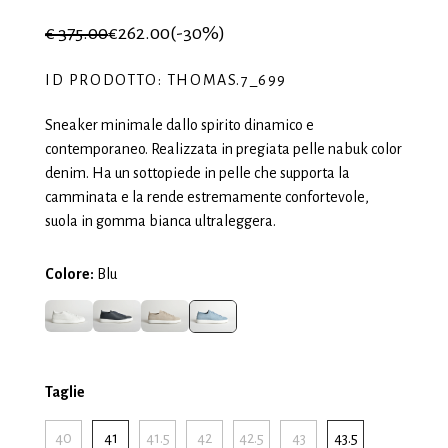
€ 375.00
€262.00
(-30%)
ID PRODOTTO: THOMAS.7_699
Sneaker minimale dallo spirito dinamico e
contemporaneo. Realizzata in pregiata pelle nabuk color
denim. Ha un sottopiede in pelle che supporta la
camminata e la rende estremamente confortevole,
suola in gomma bianca ultraleggera.
Colore:
Blu
Taglie
40
41
41.5
42
42.5
43
43.5