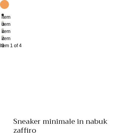
item
0
item
1
item
2
item
Item 1 of 4
3
Sneaker minimale in nabuk
zaffiro