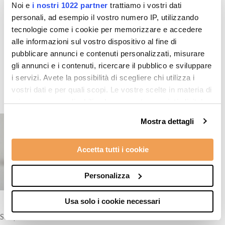
Noi e
i nostri 1022 partner
trattiamo i vostri dati
personali, ad esempio il vostro numero IP, utilizzando
tecnologie come i cookie per memorizzare e accedere
alle informazioni sul vostro dispositivo al fine di
Prodotti in evidenza
pubblicare annunci e contenuti personalizzati, misurare
gli annunci e i contenuti, ricercare il pubblico e sviluppare
i servizi. Avete la possibilità di scegliere chi utilizza i
vostri dati e per quali scopi. Le vostre scelte in materia di
privacy sono applicabili solo su questa proprietà digitale
in cui avete effettuato le vostre scelte. È possibile
Mostra dettagli
modificare o revocare il proprio consenso in qualsiasi
momento dalla Dichiarazione sui cookie o facendo clic
Accetta tutti i cookie
sull'icona di attivazione della privacy.
Con il tuo consenso, vorremmo anche:
Personalizza
raccogliere informazioni sulla tua posizione
geografica, con un'approssimazione di qualche
Usa solo i cookie necessari
metro,
Scarpe Uomo
Identificare il tuo dispositivo, scansionandolo