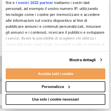
Noi e
i nostri 1022 partner
trattiamo i vostri dati
personali, ad esempio il vostro numero IP, utilizzando
tecnologie come i cookie per memorizzare e accedere
alle informazioni sul vostro dispositivo al fine di
Prodotti in evidenza
pubblicare annunci e contenuti personalizzati, misurare
gli annunci e i contenuti, ricercare il pubblico e sviluppare
i servizi. Avete la possibilità di scegliere chi utilizza i
vostri dati e per quali scopi. Le vostre scelte in materia di
privacy sono applicabili solo su questa proprietà digitale
in cui avete effettuato le vostre scelte. È possibile
Mostra dettagli
modificare o revocare il proprio consenso in qualsiasi
momento dalla Dichiarazione sui cookie o facendo clic
Accetta tutti i cookie
sull'icona di attivazione della privacy.
Con il tuo consenso, vorremmo anche:
Personalizza
raccogliere informazioni sulla tua posizione
geografica, con un'approssimazione di qualche
Usa solo i cookie necessari
metro,
Scarpe Uomo
Identificare il tuo dispositivo, scansionandolo