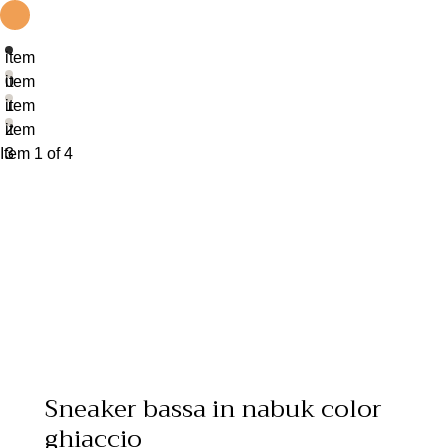
item
0
item
1
item
2
item
Item 1 of 4
3
Sneaker bassa in nabuk color
ghiaccio