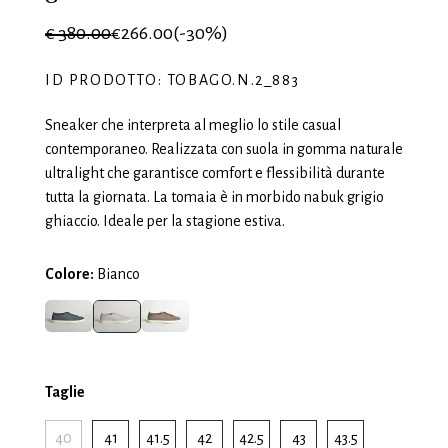
€ 380.00
€266.00
(-30%)
ID PRODOTTO: TOBAGO.N.2_883
Sneaker che interpreta al meglio lo stile casual
contemporaneo. Realizzata con suola in gomma naturale
ultralight che garantisce comfort e flessibilità durante
tutta la giornata. La tomaia è in morbido nabuk grigio
ghiaccio. Ideale per la stagione estiva.
Colore:
Bianco
Taglie
40
41
41.5
42
42.5
43
43.5