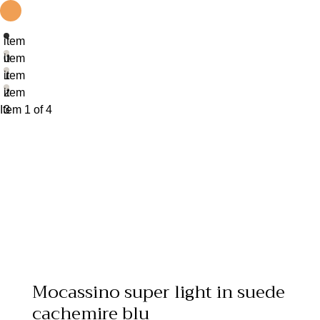
item
0
item
1
item
2
item
Item 1 of 4
3
Mocassino super light in suede
cachemire blu