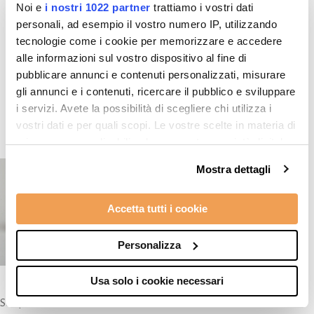
Noi e
i nostri 1022 partner
trattiamo i vostri dati
personali, ad esempio il vostro numero IP, utilizzando
tecnologie come i cookie per memorizzare e accedere
alle informazioni sul vostro dispositivo al fine di
Prodotti in evidenza
pubblicare annunci e contenuti personalizzati, misurare
gli annunci e i contenuti, ricercare il pubblico e sviluppare
i servizi. Avete la possibilità di scegliere chi utilizza i
vostri dati e per quali scopi. Le vostre scelte in materia di
privacy sono applicabili solo su questa proprietà digitale
in cui avete effettuato le vostre scelte. È possibile
Mostra dettagli
modificare o revocare il proprio consenso in qualsiasi
momento dalla Dichiarazione sui cookie o facendo clic
Accetta tutti i cookie
sull'icona di attivazione della privacy.
Con il tuo consenso, vorremmo anche:
Personalizza
raccogliere informazioni sulla tua posizione
geografica, con un'approssimazione di qualche
Usa solo i cookie necessari
metro,
Scarpe Uomo
Identificare il tuo dispositivo, scansionandolo