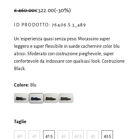
€ 460.00
€322.00
(-30%)
ID PRODOTTO: 76406.S.3_489
Un 'esperienza quasi senza peso. Mocassino super
leggero e super flessibile in suede cachemire color blu
abissi. Sfoderato con costruzione pieghevole, super
confortevole da indossare con qualsiasi look. Costruzione
Black.
Colore:
Blu
Taglie
40
41
41.5
42
42.5
43
43.5