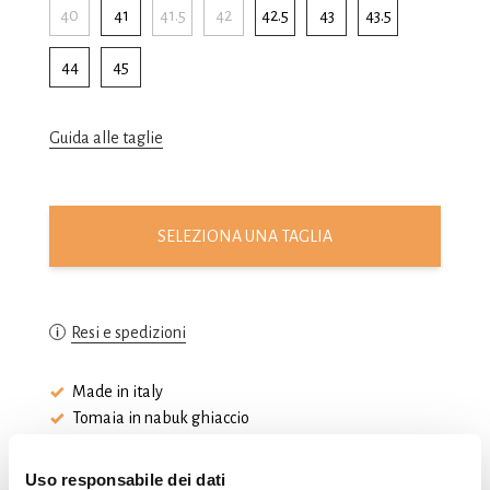
40
41
41.5
42
42.5
43
43.5
44
45
Guida alle taglie
SELEZIONA UNA TAGLIA
Resi e spedizioni
Made in italy
Tomaia in nabuk ghiaccio
Suola in cuoio leggera e flessibile
Uso responsabile dei dati