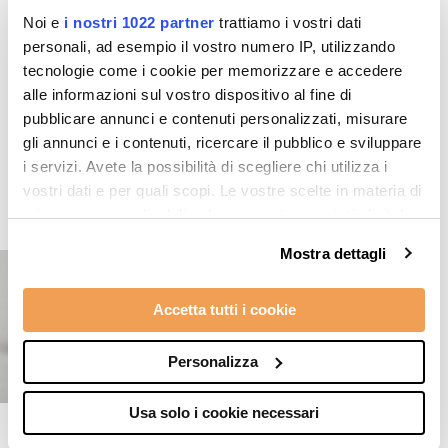
Noi e
i nostri 1022 partner
trattiamo i vostri dati
personali, ad esempio il vostro numero IP, utilizzando
tecnologie come i cookie per memorizzare e accedere
alle informazioni sul vostro dispositivo al fine di
Prodotti in evidenza
pubblicare annunci e contenuti personalizzati, misurare
gli annunci e i contenuti, ricercare il pubblico e sviluppare
i servizi. Avete la possibilità di scegliere chi utilizza i
vostri dati e per quali scopi. Le vostre scelte in materia di
privacy sono applicabili solo su questa proprietà digitale
in cui avete effettuato le vostre scelte. È possibile
Mostra dettagli
modificare o revocare il proprio consenso in qualsiasi
momento dalla Dichiarazione sui cookie o facendo clic
Accetta tutti i cookie
sull'icona di attivazione della privacy.
Con il tuo consenso, vorremmo anche:
Personalizza
raccogliere informazioni sulla tua posizione
geografica, con un'approssimazione di qualche
Usa solo i cookie necessari
metro,