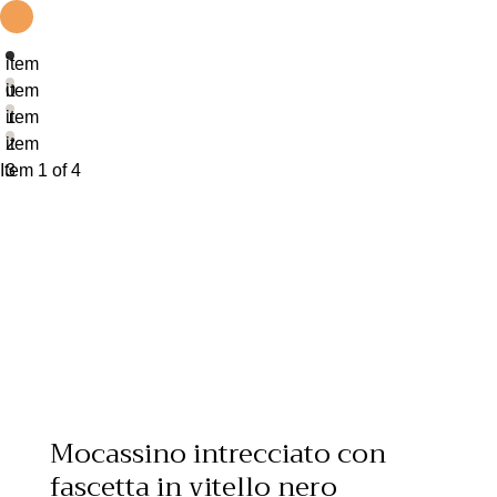
item
0
item
1
item
2
item
Item 1 of 4
3
Mocassino intrecciato con
fascetta in vitello nero