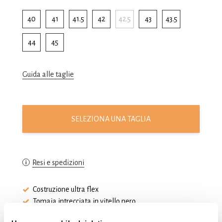
40
41
41.5
42
42.5
43
43.5
44
45
Guida alle taglie
SELEZIONA UNA TAGLIA
Resi e spedizioni
Costruzione ultra flex
Tomaia intrecciata in vitello nero
Suola in cuoio con antiscivolo