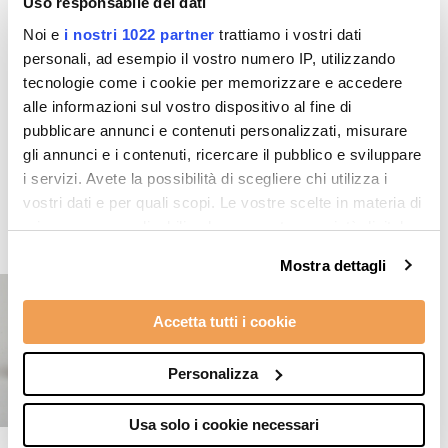
Uso responsabile dei dati
Noi e
i nostri 1022 partner
trattiamo i vostri dati
personali, ad esempio il vostro numero IP, utilizzando
tecnologie come i cookie per memorizzare e accedere
alle informazioni sul vostro dispositivo al fine di
pubblicare annunci e contenuti personalizzati, misurare
Prodotti in evidenza
gli annunci e i contenuti, ricercare il pubblico e sviluppare
i servizi. Avete la possibilità di scegliere chi utilizza i
vostri dati e per quali scopi. Le vostre scelte in materia di
privacy sono applicabili solo su questa proprietà digitale
in cui avete effettuato le vostre scelte. È possibile
Mostra dettagli
modificare o revocare il proprio consenso in qualsiasi
momento dalla Dichiarazione sui cookie o facendo clic
Accetta tutti i cookie
sull'icona di attivazione della privacy.
Con il tuo consenso, vorremmo anche:
Personalizza
raccogliere informazioni sulla tua posizione
geografica, con un'approssimazione di qualche
Usa solo i cookie necessari
metro,