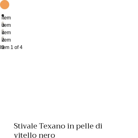
item
0
item
1
item
2
item
Item 1 of 4
3
Stivale Texano in pelle di
vitello nero