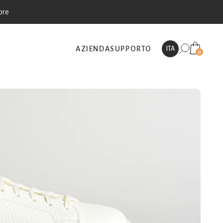
bre
AZIENDA
SUPPORTO
ITA
0