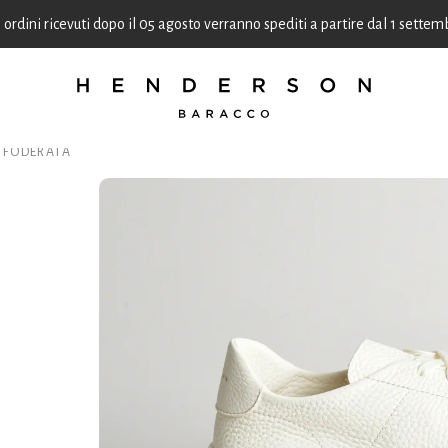
i ordini ricevuti dopo il 05 agosto verranno spediti a partire dal 1 settem
SFODERATA