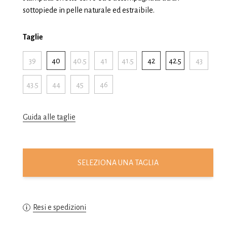
sottopiede in pelle naturale ed estraibile.
Taglie
39
40
40.5
41
41.5
42
42.5
43
43.5
44
45
46
Guida alle taglie
SELEZIONA UNA TAGLIA
Resi e spedizioni