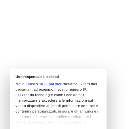
Uso responsabile dei dati
Noi e
i nostri 1022 partner
trattiamo i vostri dati
personali, ad esempio il vostro numero IP,
utilizzando tecnologie come i cookie per
memorizzare e accedere alle informazioni sul
vostro dispositivo al fine di pubblicare annunci e
contenuti personalizzati, misurare gli annunci e i
contenuti, ricercare il pubblico e sviluppare i
servizi. Avete la possibilità di scegliere chi
utilizza i vostri dati e per quali scopi. Le vostre