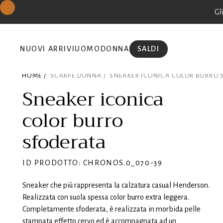
Gl
NUOVI ARRIVI
UOMO
DONNA
SALDI
HOME /
SCARPE DONNA /
SNEAKER ICONICA COLOR BURRO 
Sneaker iconica
color burro
sfoderata
ID PRODOTTO: CHRONOS.0_070-39
Sneaker che più rappresenta la calzatura casual Henderson.
Realizzata con suola spessa color burro extra leggera.
Completamente sfoderata, è realizzata in morbida pelle
stampata effetto cervo ed è accompagnata ad un